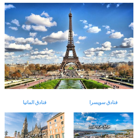
فنادق المانيا
فنادق سويسرا