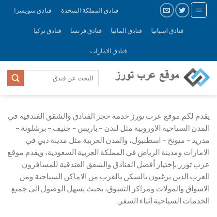
Skip
فنادق المملكة المتحدة
فنادق سويسرا
to
content
فنادق اسبانيا
فنادق المانيا
فنادق فرنسا
فنادق تركيا
فنادق الامارات
يقدم لكم موقع عرب تورز خدمة حجز الفنادق والشقق الفندقية في
المدن السياحية الاوروبية مثل لندن – باريس – جنيف – برشلونة –
مدريد – ميونخ – اسطنبول، والمدن العربية مثل مدينة دبي في
الامارات ومدينة الرياض في المملكة العربية السعودية، ويقدم موقع
عرب تورز بإختيار أفضل الفنادق والشقق الفندقية للمسافرون
العرب الذين يرغبون بالسكن بالقرب من الاماكن السياحية ومن
الاسواق والمولات ومراكز التسوق، بحيث يسهل الوصول الى جميع
الخدمات السياحية أثناء السفر.