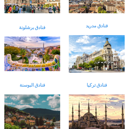
فنادق مدريد
فنادق برشلونة
فنادق تركيا
فنادق البوسنة